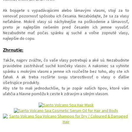
Ak bojujete s vypadávajúcimi alebo lámavými vlasmi, stojí za to
venovať pozornosť spôsobu ich česania. Nezabúdajte, že sa za vlasy
neťaháme. Mokré vlasy sú náchylnejšie na poškodenie a lámavosť,
preto je najlepším riešením pred česaním ich jemne vysušiť.
Nezabudnite mať počas spánku aj suché a voľne zopnuté vlasy,
najlepšie do copu.
Zhrnutie:
Takže, najprv zvážte, čo vaše vlasy potrebujú a aké sú. Nezabudnite
pravidelne zastrihávať suché končeky vlasov. A nakoniec sa vyhnite
spánku s mokrými vlasmi a jemne ich rozčešte bez toho, aby ste ich
ťahali. A ak treba rozšírte svoju starostlivosť o vlasy o ďalšie
ošetrujúce produkty.
Aby ste to mali jednoduchšie, tu je zopár našich tipov, ktoré vám
uľahčia a hlavne pomôžu k ceste k zdravým a silným vlasom.