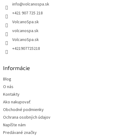
info
@
volcanospa.sk
i
e
+421 907 725 218
VolcanoSpa.sk
volcanospa.sk
VolcanoSpa.sk
+421907725218
Informácie
Blog
O nás
Kontakty
Ako nakupovať
Obchodné podmienky
Ochrana osobných údajov
Napíšte nám
Predávané značky