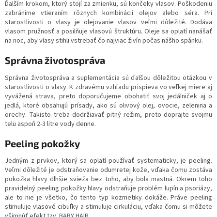
Ďalším krokom, ktorý stojí za zmienku, sú končeky vlasov. Poškodeniu
zabránime vtieraním rôznych kombinácií olejov alebo séra. Pri
starostlivosti o vlasy je olejovanie vlasov veľmi dôležité. Dodáva
vlasom pružnosť a posilňuje vlasovú štruktúru. Oleje sa oplatí nanášať
na noc, aby vlasy stihli vstrebať čo najviac živín počas nášho spánku.
Správna životospráva
Správna životospráva a suplementácia sú ďalšou dôležitou otázkou v
starostlivosti o vlasy. K zdravému vzhľadu prispieva vo veľkej miere aj
vyvážená strava, preto doporučujeme obohatiť svoj jedálniček aj o
jedlá, ktoré obsahujú prísady, ako sú olivový olej, ovocie, zelenina a
orechy. Takisto treba dodržiavať pitný režim, preto doprajte svojmu
telu aspoň 2-3 litre vody denne.
Peeling pokožky
Jedným z prvkov, ktorý sa oplatí používať systematicky, je peeling.
Veľmi dôležité je odstraňovanie odumretej kože, vďaka čomu zostáva
pokožka hlavy dlhšie svieža bez toho, aby bola mastná. Okrem toho
pravidelný peeling pokožky hlavy odstraňuje problém lupín a psoriázy,
ale to nie je všetko, čo tento typ kozmetiky dokáže. Práve peeling
stimuluje vlasové cibuľky a stimuluje cirkuláciu, vďaka čomu si môžete
všimnúť efekt tzv. BABY HAIR.