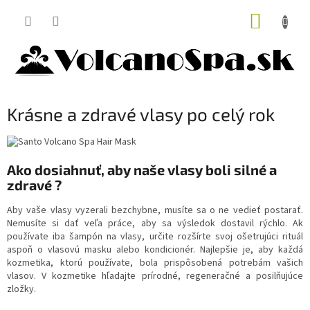
Prejsť
NÁKUP
na
obsah
KOŠÍK
Krásne a zdravé vlasy po celý rok
Ako dosiahnuť, aby naše vlasy boli silné a
zdravé ?
Aby vaše vlasy vyzerali bezchybne, musíte sa o ne vedieť postarať.
Nemusíte si dať veľa práce, aby sa výsledok dostavil rýchlo. Ak
používate iba šampón na vlasy, určite rozšírte svoj ošetrujúci rituál
aspoň o vlasovú masku alebo kondicionér. Najlepšie je, aby každá
kozmetika, ktorú používate, bola prispôsobená potrebám vašich
vlasov. V kozmetike hľadajte prírodné, regeneračné a posilňujúce
zložky.