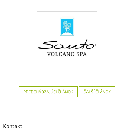
PREDCHÁDZAJÚCI ČLÁNOK
ĎALŠÍ ČLÁNOK
Z
á
p
ä
Kontakt
t